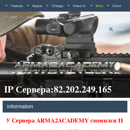
Главная
Форум
Отряды
Новости
Фото
Блоги
ТНТ
Статьи
Активность
Люди
Поиск
IP Сервера:82.202.249.165
Information
У Сервера ARMA2ACADEMY сменился IP