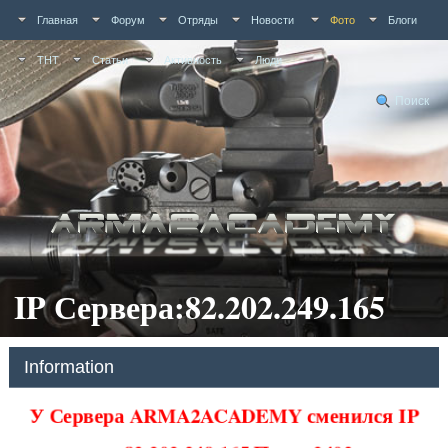
Главная
Форум
Отряды
Новости
Фото
Блоги
ТНТ
Статьи
Активность
Люди
Поиск
IP Сервера:82.202.249.165
Information
У Сервера ARMA2ACADEMY сменился IP