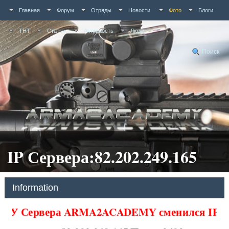
Главная
Форум
Отряды
Новости
Фото
Блоги
ТНТ
Статьи
Активность
Люди
Поиск
IP Сервера:82.202.249.165
Information
У Сервера ARMA2ACADEMY сменился IP