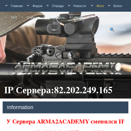
Главная
Форум
Отряды
Новости
Фото
Блоги
ТНТ
Статьи
Активность
Люди
Поиск
IP Сервера:82.202.249.165
Information
У Сервера ARMA2ACADEMY сменился IP