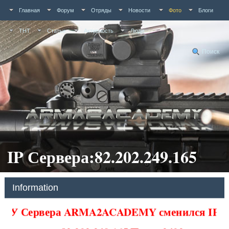
Главная
Форум
Отряды
Новости
Фото
Блоги
ТНТ
Статьи
Активность
Люди
Поиск
IP Сервера:82.202.249.165
Information
У Сервера ARMA2ACADEMY сменился IP