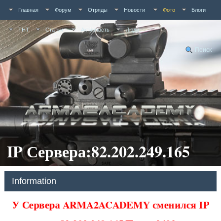
Главная
Форум
Отряды
Новости
Фото
Блоги
ТНТ
Статьи
Активность
Люди
Поиск
IP Сервера:82.202.249.165
Information
У Сервера ARMA2ACADEMY сменился IP