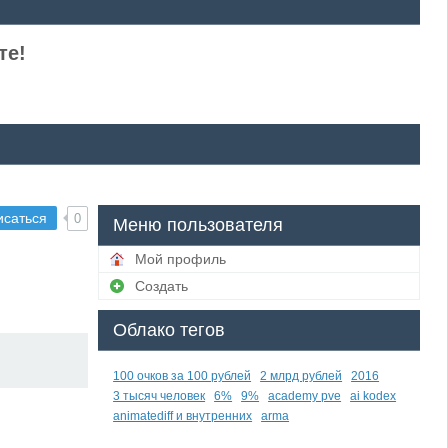
те!
исаться
0
Меню пользователя
Мой профиль
Создать
Облако тегов
100 очков за 100 рублей
2 млрд рублей
2016
3 тысяч человек
6%
9%
academy pve
ai kodex
animatediff и внутренних
arma