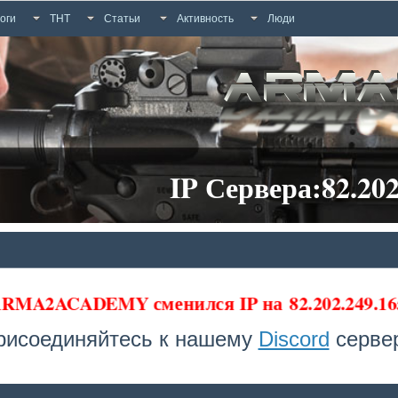
оги
ТНТ
Статьи
Активность
Люди
IP Сервера:82.202
 ARMA2ACADEMY сменился IP на
82.202.249.16
рисоединяйтесь к нашему
Discord
сервер