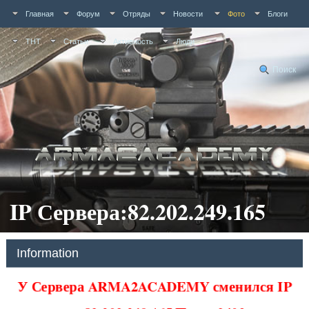
Главная
Форум
Отряды
Новости
Фото
Блоги
ТНТ
Статьи
Активность
Люди
Поиск
IP Сервера:82.202.249.165
Information
У Сервера ARMA2ACADEMY сменился IP