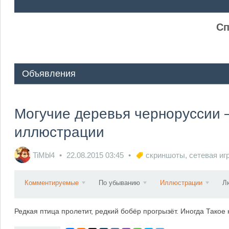
ᅠ ᅠ
Сп
Объявления
Могучие деревья черноруссии
иллюстрации
TiMbl4
22.08.2015
03:45
скриншоты
,
сетевая иг
Комментируемые
По убыванию
Иллюстрации
Л
Редкая птица пролетит, редкий бобёр прогрызёт. Иногда Такое