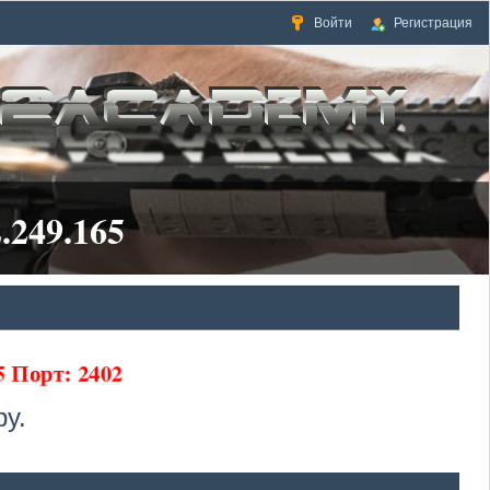
Войти
Регистрация
.249.165
5 Порт: 2402
у.