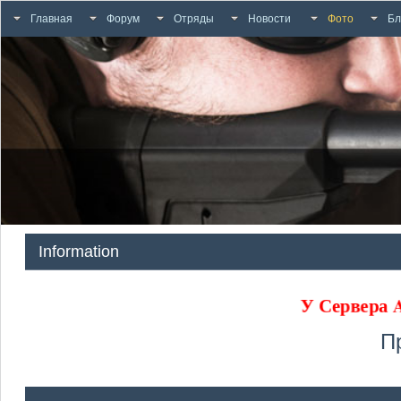
Главная
Форум
Отряды
Новости
Фото
Бл
Information
У Сервер
П