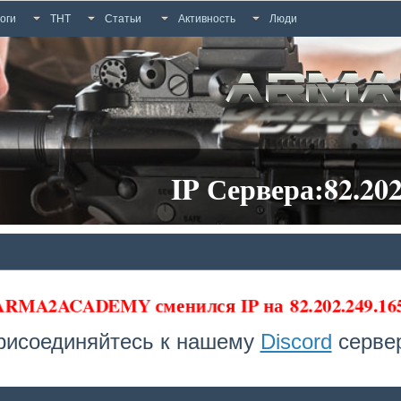
оги
ТНТ
Статьи
Активность
Люди
IP Сервера:82.202
а ARMA2ACADEMY сменился IP на
82.202.249.16
рисоединяйтесь к нашему
Discord
сервер