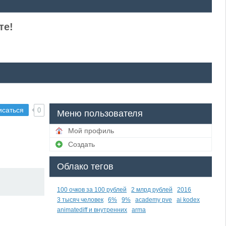
те!
исаться
0
Меню пользователя
Мой профиль
Создать
Облако тегов
100 очков за 100 рублей
2 млрд рублей
2016
3 тысяч человек
6%
9%
academy pve
ai kodex
animatediff и внутренних
arma