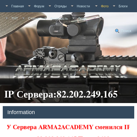
Главная
Форум
Отряды
Новости
Фото
Блоги
ТНТ
Статьи
Активность
Люди
Поиск
IP Сервера:82.202.249.165
Information
У Сервера ARMA2ACADEMY сменился IP