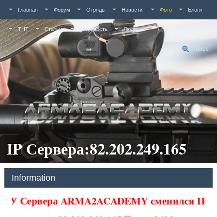
Главная
Форум
Отряды
Новости
Фото
Блоги
ТНТ
Статьи
Активность
Люди
Поиск
IP Сервера:82.202.249.165
Information
У Сервера ARMA2ACADEMY сменился IP