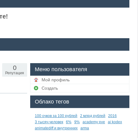
те!
0
Меню пользователя
Репутация
Мой профиль
Создать
Облако тегов
100 очков за 100 рублей
2 млрд рублей
2016
3 тысяч человек
6%
9%
academy pve
ai kodex
animatediff и внутренних
arma