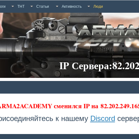
оги
ТНТ
Статьи
Активность
Люди
IP Сервера:82.202
 ARMA2ACADEMY сменился IP на
82.202.249.1
рисоединяйтесь к нашему
Discord
сервер