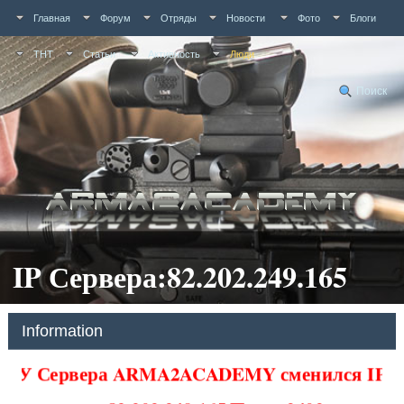
Главная
Форум
Отряды
Новости
Фото
Блоги
ТНТ
Статьи
Активность
Люди
Поиск
IP Сервера:82.202.249.165
Information
У Сервера ARMA2ACADEMY сменился IP