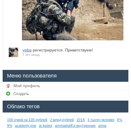
yoba
регистрируется. Приветствуем!
7 лет назад
Меню пользователя
Мой профиль
Создать
Облако тегов
100 очков за 100 рублей
2 млрд рублей
2016
3 тысяч человек
6%
9%
academy pve
ai kodex
animatediff и внутренних
arma