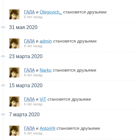
ГАЛА
и
Olegovich_
становятся друзьями
6 лет назад
31 мая 2020
ГАЛА
и
admin
становятся друзьями
6 лет назад
23 марта 2020
ГАЛА
и
Narko
становятся друзьями
6 лет назад
15 марта 2020
ГАЛА
и
ViT
становятся друзьями
6 лет назад
7 марта 2020
ГАЛА
и
AntonHi
становятся друзьями
6 лет назад