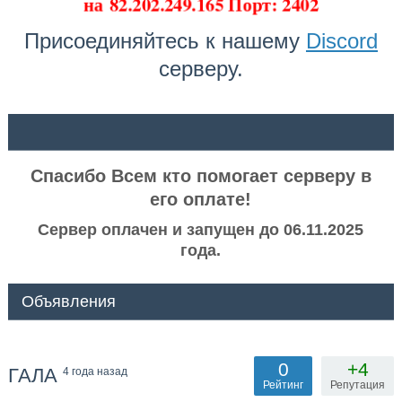
на
82.202.249.165 Порт: 2402
Присоединяйтесь к нашему
Discord
серверу.
ᅠ ᅠ
Спасибо Всем кто помогает серверу в
его оплате!
Сервер оплачен и запущен до 06.11.2025
года.
Объявления
0
+4
ГАЛА
4 года назад
Рейтинг
Репутация