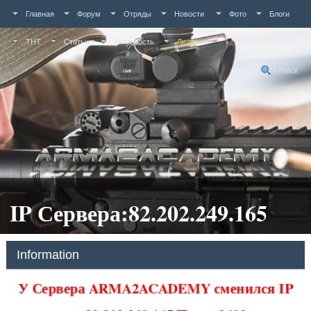
Главная
Форум
Отряды
Новости
Фото
Блоги
ТНТ
Статьи
Активность
Люди
Поиск
IP Сервера:82.202.249.165
Information
У Сервера ARMA2ACADEMY сменился IP