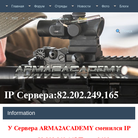
Главная
Форум
Отряды
Новости
Фото
Блоги
ТНТ
Статьи
Активность
Люди
Поиск
IP Сервера:82.202.249.165
Information
У Сервера ARMA2ACADEMY сменился IP