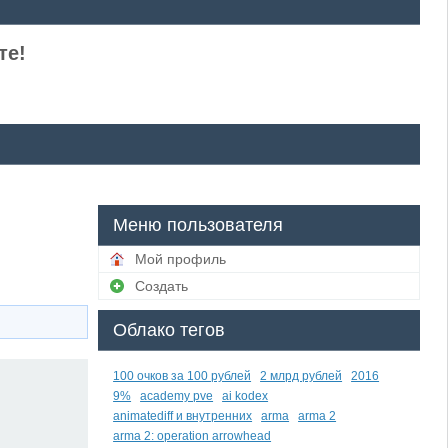
те!
Меню пользователя
Мой профиль
Создать
Облако тегов
100 очков за 100 рублей
2 млрд рублей
2016
9%
academy pve
ai kodex
animatediff и внутренних
arma
arma 2
arma 2: operation arrowhead