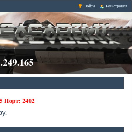
Войти
Регистрация
.249.165
65 Порт: 2402
у.