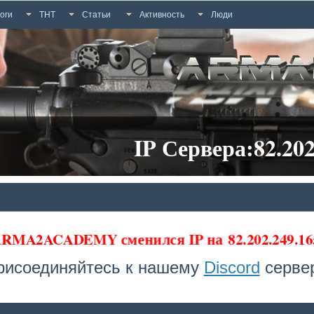
оги
ТНТ
Статьи
Активность
Люди
IP Сервера:82.202
 ARMA2ACADEMY сменился IP на
82.202.249.1
рисоединяйтесь к нашему
Discord
сервер