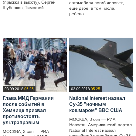
(прыжки в высоту), Сергей
автомобиля погиб человек,
Шубенков, Тимофей...
еще двое, в том числе,
ребено...
—
—
03.09.2018
05:25
03.09.2018
05:25
Глава МИД Германии
National Interest назвал
после событий в
Су-35 "ночным
Хемнице призвал
кошмаром" ВВС США
противостоять
МОСКВА, 3 сен — РИА
ультраправым
Новости. Американский портал
National Interest назвал
МОСКВА, 3 сен — РИА
российский истребитель Су-35,