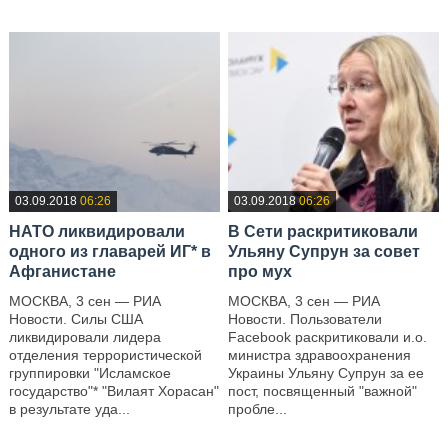
03.09.2018
06:26
03.09.2018
06:26
НАТО ликвидировали
В Сети раскритиковали
одного из главарей ИГ* в
Ульяну Супрун за совет
Афганистане
про мух
МОСКВА, 3 сен — РИА
МОСКВА, 3 сен — РИА
Новости. Силы США
Новости. Пользователи
ликвидировали лидера
Facebook раскритиковали и.о.
отделения террористической
министра здравоохранения
группировки "Исламское
Украины Ульяну Супрун за ее
государство"* "Вилаят Хорасан"
пост, посвященный "важной"
в результате уда...
пробле...
—
—