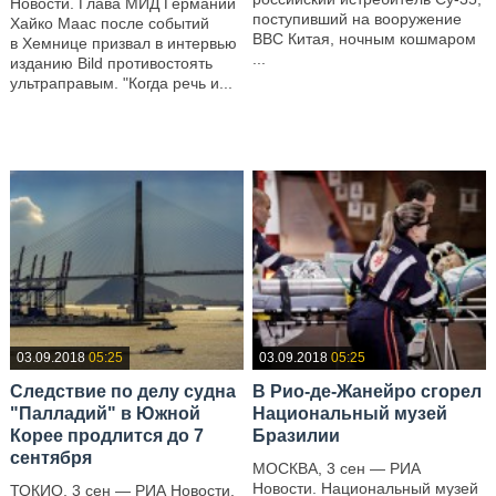
Новости. Глава МИД Германии
поступивший на вооружение
Хайко Маас после событий
ВВС Китая, ночным кошмаром
в Хемнице призвал в интервью
...
изданию Bild противостоять
ультраправым. "Когда речь и...
—
—
03.09.2018
05:25
03.09.2018
05:25
Следствие по делу судна
В Рио-де-Жанейро сгорел
"Палладий" в Южной
Национальный музей
Корее продлится до 7
Бразилии
сентября
МОСКВА, 3 сен — РИА
Новости. Национальный музей
ТОКИО, 3 сен — РИА Новости.