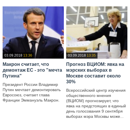
03.09.2018
13:36
03.09.2018
13:35
Макрон считает, что
Прогноз ВЦИОМ: явка на
демонтаж ЕС - это "мечта
мэрских выборах в
Путина"
Москве составит около
30%
Президент России Владимир
Путин мечтает демонтировать
Всероссийский центр изучения
Евросоюз, считает глава
общественного мнения
Франции Эммануэль Макрон.
(ВЦИОМ) прогнозирует, что
явка на предстоящих в единый
—
день голосования 9 сентября
выборах мэра Москвы може...
—