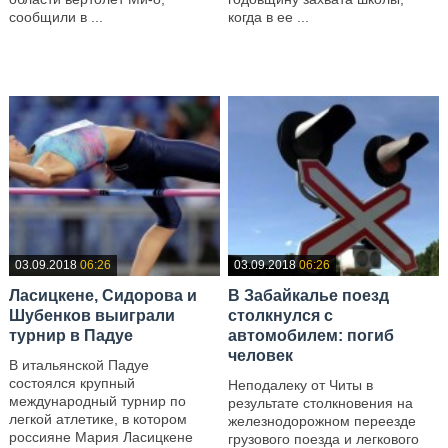
сообщили в ...
когда в ее ...
—
—
03.09.2018
06:26
03.09.2018
06:26
Ласицкене, Сидорова и
В Забайкалье поезд
Шубенков выиграли
столкнулся с
турнир в Падуе
автомобилем: погиб
человек
В итальянской Падуе
состоялся крупный
Неподалеку от Читы в
международный турнир по
результате столкновения на
легкой атлетике, в котором
железнодорожном переезде
россияне Мария Ласицкене
грузового поезда и легкового