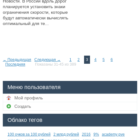
Новости. В России вдоль дорог
планируется установить знаки
ограничения скорости, которые
будут автоматически вычислять
оптимальный для те...
—
← Предыдущая
Следующая →
1
2
3
4
5
6
Последняя
Показаны 31-45 из 389
Меню пользователя
Мой профиль
Создать
Облако тегов
100 очков за 100 рублей
2 млрд рублей
2016
9%
academy pve