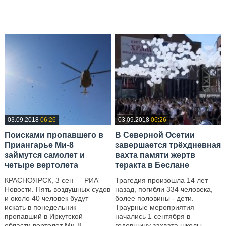
—
03.09.2018
06:26
03.09.2018
06:26
Поисками пропавшего в
В Северной Осетии
Приангарье Ми-8
завершается трёхдневная
займутся самолет и
вахта памяти жертв
четыре вертолета
теракта в Беслане
КРАСНОЯРСК, 3 сен — РИА
Трагедия произошла 14 лет
Новости. Пять воздушных судов
назад, погибли 334 человека,
и около 40 человек будут
более половины - дети.
искать в понедельник
Траурные мероприятия
пропавший в Иркутской
начались 1 сентября в
области вертолет Ми-8,
годовщину захвата школы,