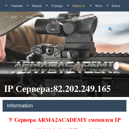
Главная
Форум
Отряды
Новости
Фото
Блоги
ТНТ
Статьи
Активность
Люди
Поиск
IP Сервера:82.202.249.165
Information
У Сервера ARMA2ACADEMY сменился IP