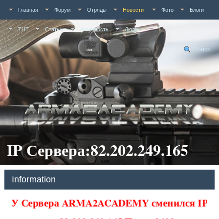
Главная
Форум
Отряды
Новости
Фото
Блоги
ТНТ
Статьи
Активность
Люди
Поиск
IP Сервера:82.202.249.165
Information
У Сервера ARMA2ACADEMY сменился IP