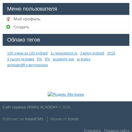
Меню пользователя
Мой профиль
Создать
Облако тегов
100 очков за 100 рублей
1c-wiseadvice.ru
2 млрд рублей
2016
3 тысяч человек
6%
9%
academy pve
ai kodex
animatediff и внутренних
Сайт сервера ARMA2.ACADEMY
© 2026
Работает на
InstantCMS
Иконки от
Icons8
О проекте
Правила сайта