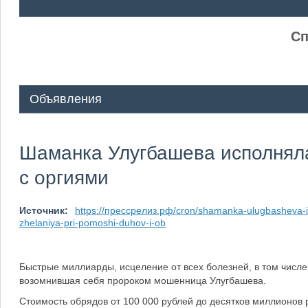
ᅠ ᅠ
Сп
Объявления
Шаманка Улугбашева исполняла
с оргиями
Источник:
https://прессрелиз.рф/cron/shamanka-ulugbasheva-i
zhelaniya-pri-pomoshi-duhov-i-ob
Быстрые миллиарды, исцеление от всех болезней, в том числе
возомнившая себя пророком мошенница Улугбашева.
Стоимость обрядов от 100 000 рублей до десятков миллионов р