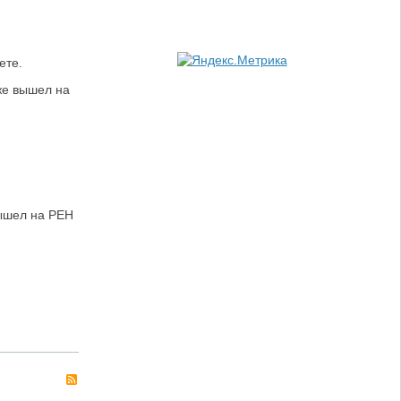
ете.
же вышел на
вышел на РЕН