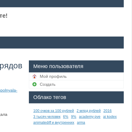
те!
брядов
Меню пользователя
Мой профиль
Создать
polnyala-
Облако тегов
100 очков за 100 рублей
2 млрд рублей
2016
щала
3 тысяч человек
6%
9%
academy pve
ai kodex
animatediff и внутренних
arma