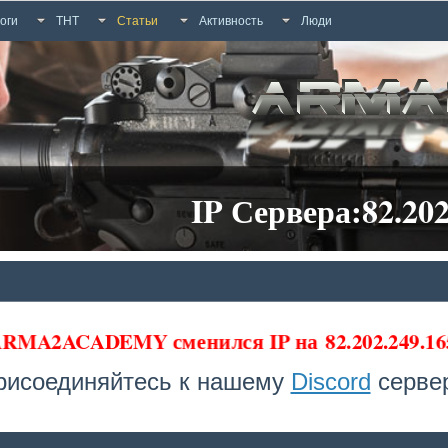
оги
ТНТ
Статьи
Активность
Люди
IP Сервера:82.202
 ARMA2ACADEMY сменился IP на
82.202.249.16
рисоединяйтесь к нашему
Discord
сервер