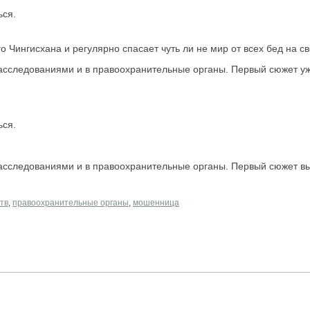
ься.
 Чингисхана и регулярно спасает чуть ли не мир от всех бед на св
расследованиями и в правоохранительные органы. Первый сюжет у
ься.
расследованиями и в правоохранительные органы. Первый сюжет 
тв
,
правоохранительные органы
,
мошенница