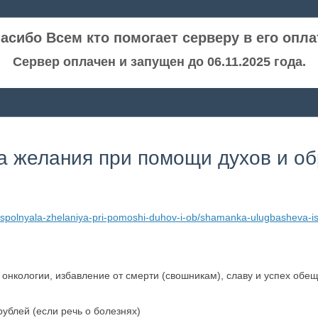
асибо Всем кто помогает серверу в его опла
Сервер оплачен и запущен до 06.11.2025 года.
 желания при помощи духов и о
spolnyala-zhelaniya-pri-pomoshi-duhov-i-ob/shamanka-ulugbasheva-is
 онкологии, избавление от смерти (свошникам), славу и успех обе
ублей (если речь о болезнях)