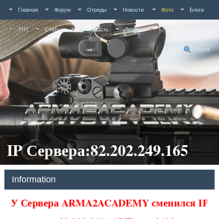
Главная
Форум
Отряды
Новости
Фото
Блоги
ТНТ
Статьи
Активность
Люди
Поиск
IP Сервера:82.202.249.165
Information
У Сервера ARMA2ACADEMY сменился IP