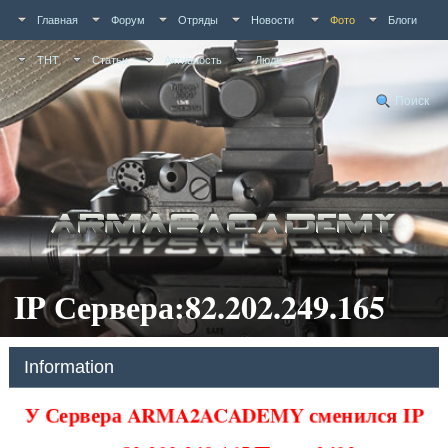
Главная
Форум
Отряды
Новости
Фото
Блоги
ТНТ
Статьи
Активность
Люди
Поиск
IP Сервера:82.202.249.165
Information
У Сервера ARMA2ACADEMY сменился IP