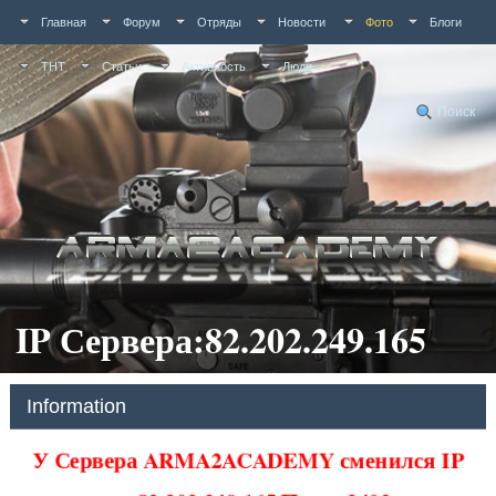
Главная
Форум
Отряды
Новости
Фото
Блоги
ТНТ
Статьи
Активность
Люди
Поиск
IP Сервера:82.202.249.165
Information
У Сервера ARMA2ACADEMY сменился IP