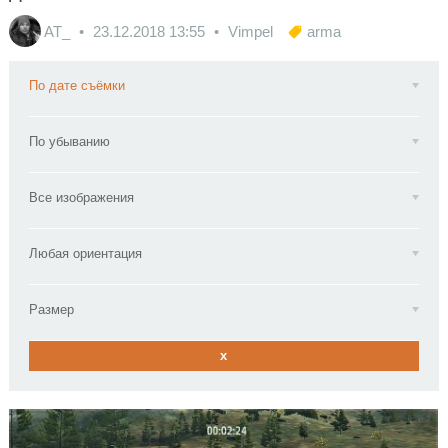
AT_
23.12.2018
13:55
Vimpel
arma
По дате съёмки
По убыванию
Все изображения
Любая ориентация
Размер
x