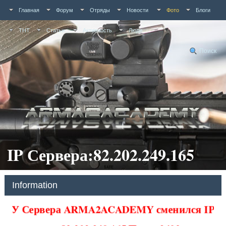
Главная
Форум
Отряды
Новости
Фото
Блоги
ТНТ
Статьи
Активность
Люди
Поиск
IP Сервера:82.202.249.165
Information
У Сервера ARMA2ACADEMY сменился IP