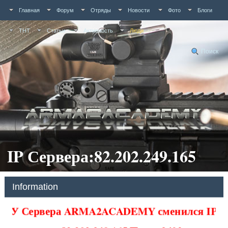
Главная
Форум
Отряды
Новости
Фото
Блоги
ТНТ
Статьи
Активность
Люди
Поиск
IP Сервера:82.202.249.165
Information
У Сервера ARMA2ACADEMY сменился IP