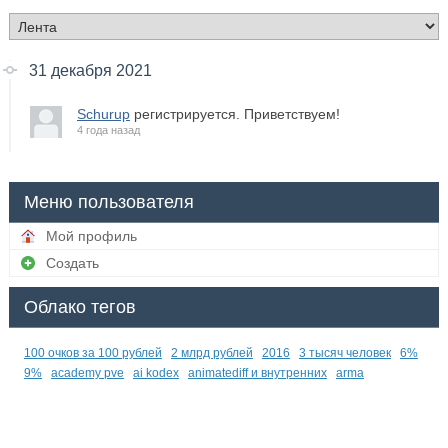
31 декабря 2021
Schurup
регистрируется. Приветствуем!
4 года назад
Меню пользователя
Мой профиль
Создать
Облако тегов
100 очков за 100 рублей
2 млрд рублей
2016
3 тысяч человек
6%
9%
academy pve
ai kodex
animatediff и внутренних
arma