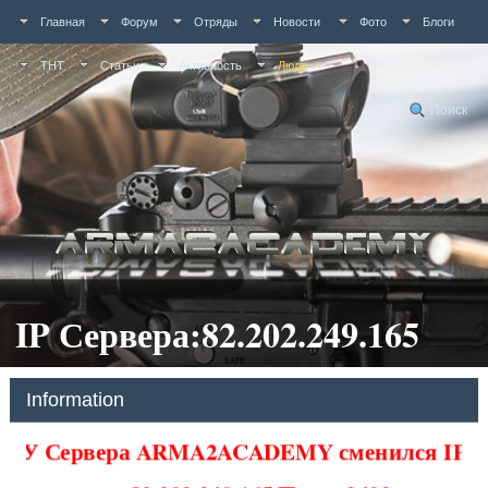
Главная
Форум
Отряды
Новости
Фото
Блоги
ТНТ
Статьи
Активность
Люди
Поиск
IP Сервера:82.202.249.165
Information
У Сервера ARMA2ACADEMY сменился IP