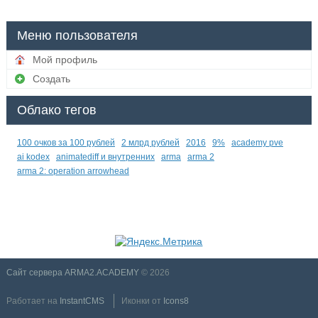
Меню пользователя
Мой профиль
Создать
Облако тегов
100 очков за 100 рублей
2 млрд рублей
2016
9%
academy pve
ai kodex
animatediff и внутренних
arma
arma 2
arma 2: operation arrowhead
Сайт сервера ARMA2.ACADEMY
© 2026
Работает на
InstantCMS
Иконки от
Icons8