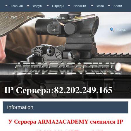
Главная
Форум
Отряды
Новости
Фото
Блоги
ТНТ
Статьи
Активность
Люди
Поиск
IP Сервера:82.202.249.165
Information
У Сервера ARMA2ACADEMY сменился IP