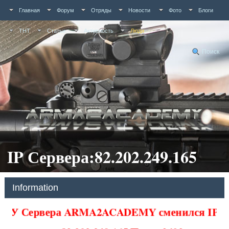
Главная
Форум
Отряды
Новости
Фото
Блоги
ТНТ
Статьи
Активность
Люди
Поиск
IP Сервера:82.202.249.165
Information
У Сервера ARMA2ACADEMY сменился IP