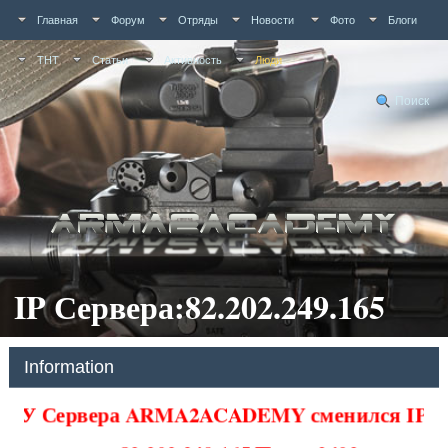
Главная
Форум
Отряды
Новости
Фото
Блоги
ТНТ
Статьи
Активность
Люди
Поиск
IP Сервера:82.202.249.165
Information
У Сервера ARMA2ACADEMY сменился IP