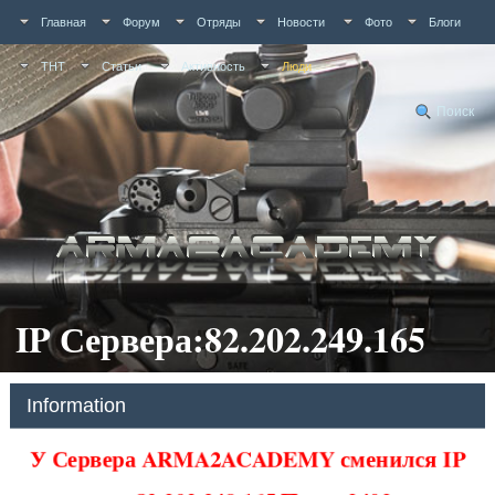
Главная
Форум
Отряды
Новости
Фото
Блоги
ТНТ
Статьи
Активность
Люди
Поиск
IP Сервера:82.202.249.165
Information
У Сервера ARMA2ACADEMY сменился IP