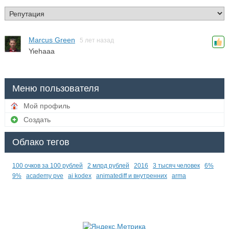
Marcus Green
5 лет назад
Yiehaaa
Меню пользователя
Мой профиль
Создать
Облако тегов
100 очков за 100 рублей
2 млрд рублей
2016
3 тысяч человек
6%
9%
academy pve
ai kodex
animatediff и внутренних
arma