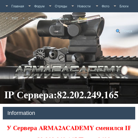
Главная
Форум
Отряды
Новости
Фото
Блоги
ТНТ
Статьи
Активность
Люди
Поиск
IP Сервера:82.202.249.165
Information
У Сервера ARMA2ACADEMY сменился IP