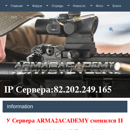
Главная
Форум
Отряды
Новости
Фото
Блоги
ТНТ
Статьи
Активность
Люди
Поиск
IP Сервера:82.202.249.165
Information
У Сервера ARMA2ACADEMY сменился IP