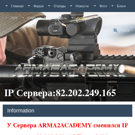
Главная
Форум
Отряды
Новости
Фото
Блоги
ТНТ
Статьи
Активность
Люди
Поиск
IP Сервера:82.202.249.165
Information
У Сервера ARMA2ACADEMY сменился IP