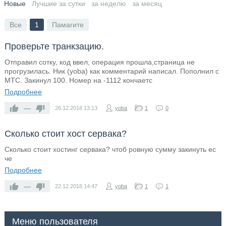
Новые
Лучшие за сутки
за неделю
за месяц
Все
1
Памагите
Проверьте транкзацию.
Отправил сотку, код ввел, операция прошла,страница не
прогрузилась. Ник (yoba) как комментарий написал. Пополнил с
МТС. Закинул 100. Номер на -1112 кончаетс
Подробнее
—
26.12.2018
13:13
yoba
1
0
Сколько стоит хост сервака?
Сколько стоит хостинг сервака? чтоб ровную сумму закинуть ес
че
Подробнее
—
22.12.2018
14:47
yoba
1
1
Меню пользователя