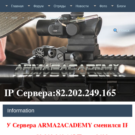
Главная
Форум
Отряды
Новости
Фото
Блоги
ТНТ
Статьи
Активность
Люди
Поиск
IP Сервера:82.202.249.165
Information
У Сервера ARMA2ACADEMY сменился IP