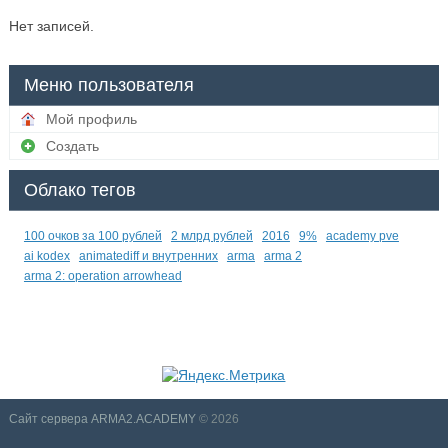
Нет записей.
Меню пользователя
Мой профиль
Создать
Облако тегов
100 очков за 100 рублей
2 млрд рублей
2016
9%
academy pve
ai kodex
animatediff и внутренних
arma
arma 2
arma 2: operation arrowhead
Сайт сервера ARMA2.ACADEMY
© 2026