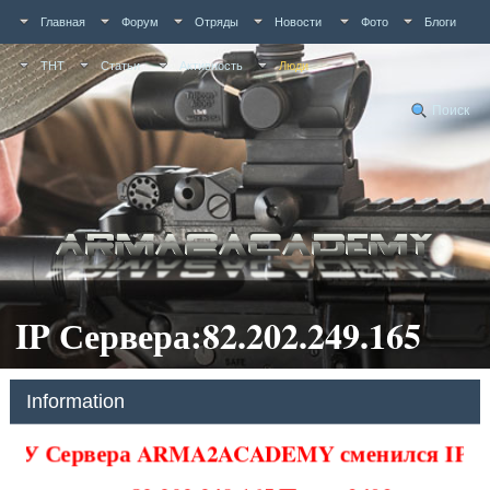
Главная
Форум
Отряды
Новости
Фото
Блоги
ТНТ
Статьи
Активность
Люди
Поиск
IP Сервера:82.202.249.165
Information
У Сервера ARMA2ACADEMY сменился IP