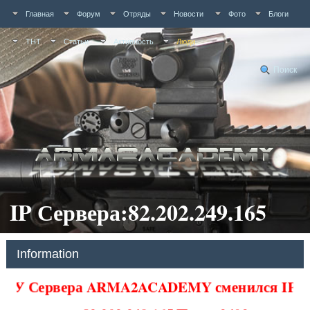
Главная
Форум
Отряды
Новости
Фото
Блоги
ТНТ
Статьи
Активность
Люди
Поиск
IP Сервера:82.202.249.165
Information
У Сервера ARMA2ACADEMY сменился IP