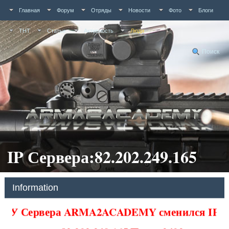
Главная
Форум
Отряды
Новости
Фото
Блоги
ТНТ
Статьи
Активность
Люди
Поиск
IP Сервера:82.202.249.165
Information
У Сервера ARMA2ACADEMY сменился IP