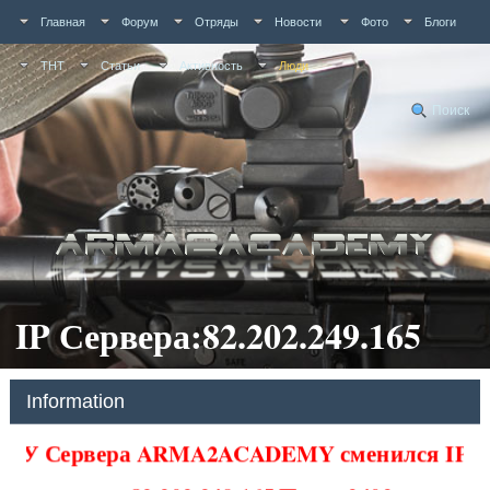
Главная
Форум
Отряды
Новости
Фото
Блоги
ТНТ
Статьи
Активность
Люди
Поиск
IP Сервера:82.202.249.165
Information
У Сервера ARMA2ACADEMY сменился IP