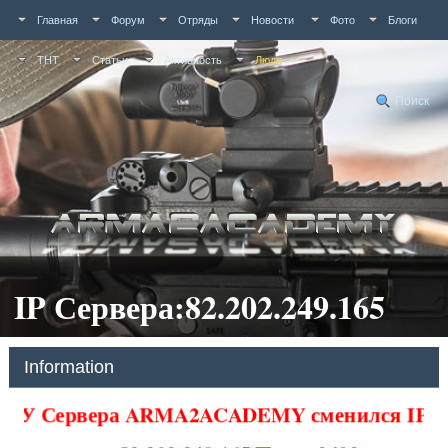
Главная
Форум
Отряды
Новости
Фото
Блоги
ТНТ
Статьи
Активность
Люди
Поиск
IP Сервера:82.202.249.165
Information
У Сервера ARMA2ACADEMY сменился IP