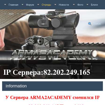
Главная
Форум
Отряды
Новости
Фото
Блоги
ТНТ
Статьи
Активность
Люди
Поиск
IP Сервера:82.202.249.165
Information
У Сервера ARMA2ACADEMY сменился IP