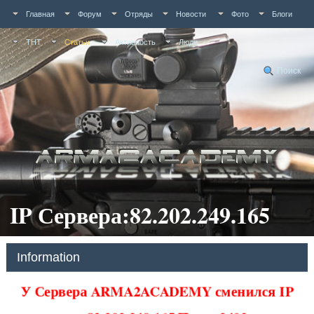
Главная
Форум
Отряды
Новости
Фото
Блоги
ТНТ
Статьи
Активность
Люди
Поиск
IP Сервера:82.202.249.165
Information
У Сервера ARMA2ACADEMY сменился IP