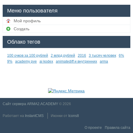
Меню пользователя
Мой профиль
Создать
Облако тегов
100 очков за 100 рублей
2 млрд рублей
2016
3 тысяч человек
6%
9%
academy pve
ai kodex
animatediff и внутренних
arma
Сайт сервера ARMA2.ACADEMY
© 2026
Работает на
InstantCMS
Иконки от
Icons8
О проекте
Правила сайта