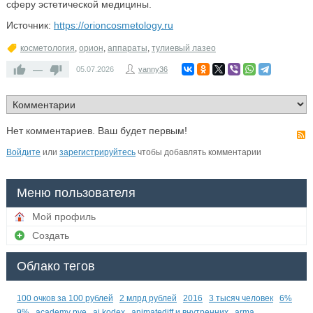
сферу эстетической медицины.
Источник:
https://orioncosmetology.ru
косметология
,
орион
,
аппараты
,
тулиевый лазео
—
05.07.2026
vanny36
Нет комментариев. Ваш будет первым!
Войдите
или
зарегистрируйтесь
чтобы добавлять комментарии
Меню пользователя
Мой профиль
Создать
Облако тегов
100 очков за 100 рублей
2 млрд рублей
2016
3 тысяч человек
6%
9%
academy pve
ai kodex
animatediff и внутренних
arma