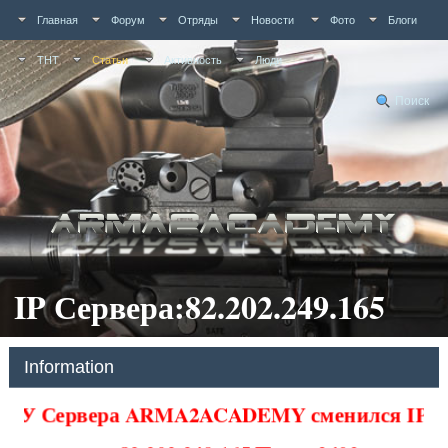
Главная
Форум
Отряды
Новости
Фото
Блоги
ТНТ
Статьи
Активность
Люди
Поиск
IP Сервера:82.202.249.165
Information
У Сервера ARMA2ACADEMY сменился IP