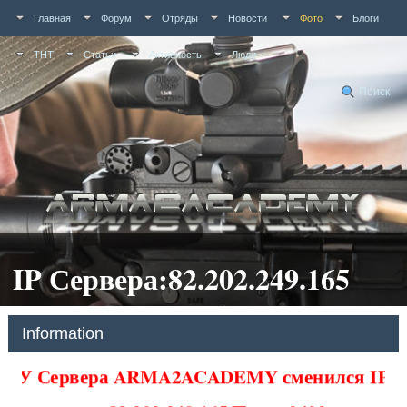
Главная
Форум
Отряды
Новости
Фото
Блоги
ТНТ
Статьи
Активность
Люди
Поиск
IP Сервера:82.202.249.165
Information
У Сервера ARMA2ACADEMY сменился IP