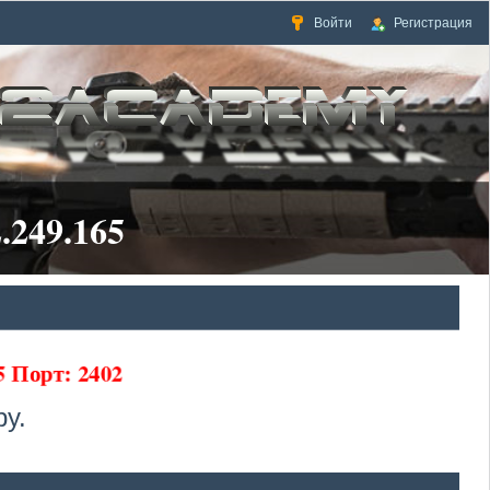
Войти
Регистрация
.249.165
65 Порт: 2402
у.