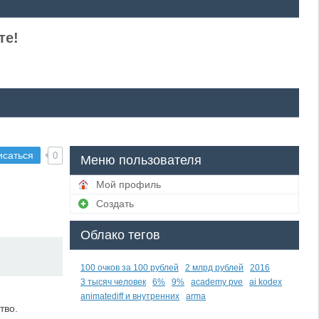
те!
исаться
0
Меню пользователя
Мой профиль
Создать
Облако тегов
100 очков за 100 рублей
2 млрд рублей
2016
3 тысяч человек
6%
9%
academy pve
ai kodex
animatediff и внутренних
arma
тво.