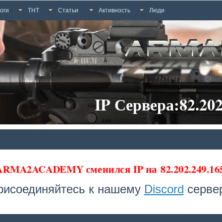
оги
ТНТ
Статьи
Активность
Люди
IP Сервера:82.202
 ARMA2ACADEMY сменился IP на
82.202.249.1
рисоединяйтесь к нашему
Discord
сервер