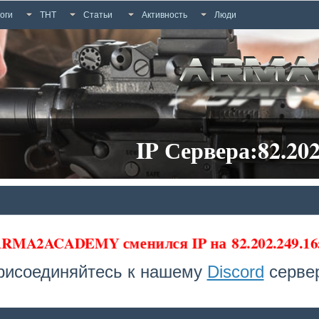
оги
ТНТ
Статьи
Активность
Люди
IP Сервера:82.202
а ARMA2ACADEMY сменился IP на
82.202.249.16
рисоединяйтесь к нашему
Discord
сервер