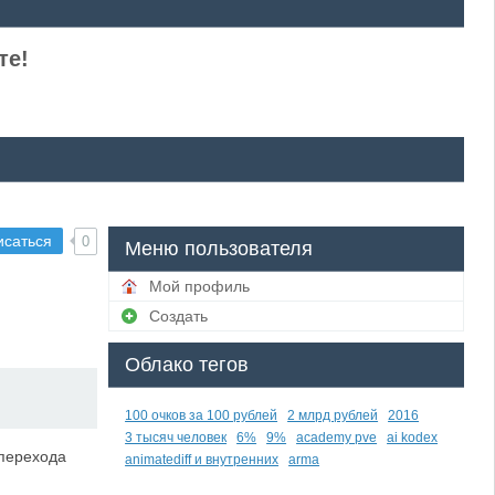
те!
исаться
0
Меню пользователя
Мой профиль
Создать
Облако тегов
100 очков за 100 рублей
2 млрд рублей
2016
3 тысяч человек
6%
9%
academy pve
ai kodex
 перехода
animatediff и внутренних
arma