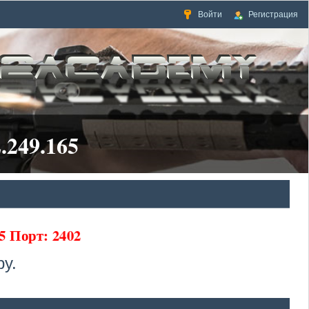
Войти
Регистрация
.249.165
5 Порт: 2402
у.