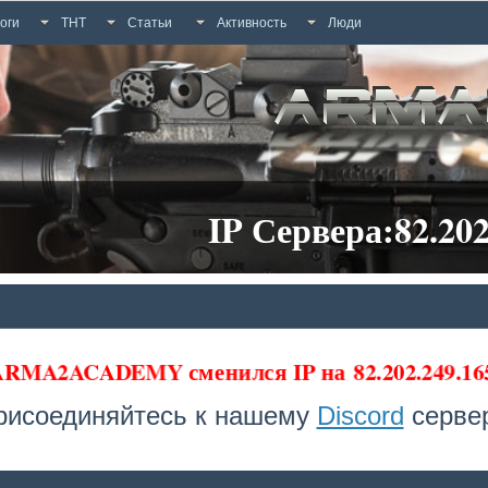
оги
ТНТ
Статьи
Активность
Люди
IP Сервера:82.202
 ARMA2ACADEMY сменился IP на
82.202.249.1
рисоединяйтесь к нашему
Discord
сервер