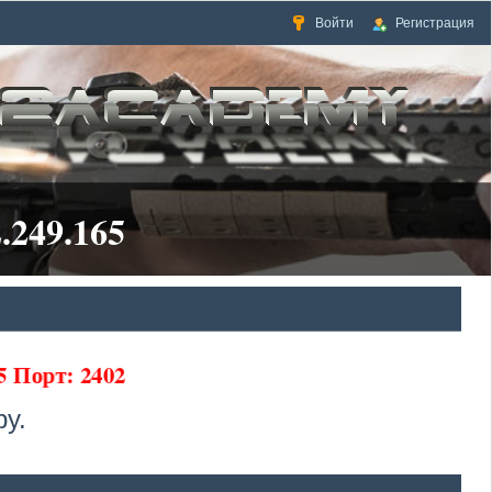
Войти
Регистрация
.249.165
65 Порт: 2402
у.