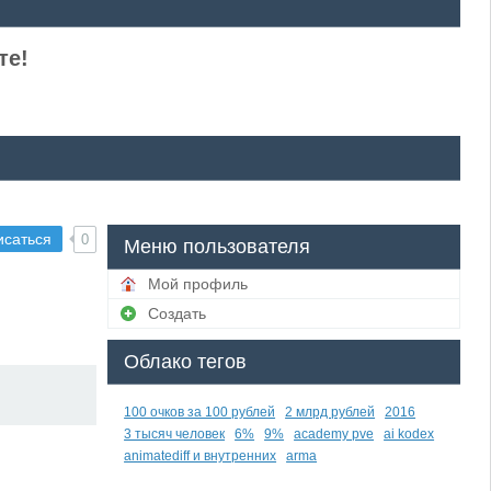
те!
исаться
0
Меню пользователя
Мой профиль
Создать
Облако тегов
100 очков за 100 рублей
2 млрд рублей
2016
3 тысяч человек
6%
9%
academy pve
ai kodex
animatediff и внутренних
arma