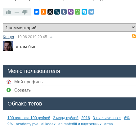
—
Kruger
19.06.2019
20:45
#
я там был
Меню пользователя
Мой профиль
Создать
Облако тегов
100 очков за 100 рублей
2 млрд рублей
2016
3 тысяч человек
6%
9%
academy pve
ai kodex
animatediff и внутренних
arma