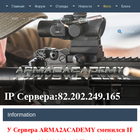
Главная
Форум
Отряды
Новости
Фото
Блоги
ТНТ
Статьи
Активность
Люди
Поиск
IP Сервера:82.202.249.165
Information
У Сервера ARMA2ACADEMY сменился IP