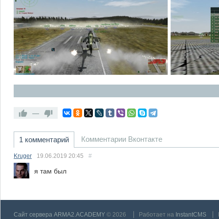
—
Комментарии Вконтакте
1 комментарий
Kruger
19.06.2019
20:45
#
я там был
Сайт сервера ARMA2.ACADEMY
© 2026
Работает на
InstantCMS