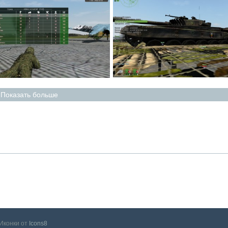
Показать больше
Иконки от
Icons8