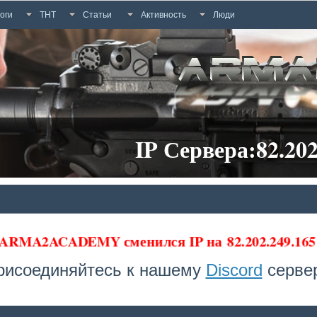
оги
ТНТ
Статьи
Активность
Люди
IP Сервера:82.202
 ARMA2ACADEMY сменился IP на
82.202.249.16
рисоединяйтесь к нашему
Discord
сервер