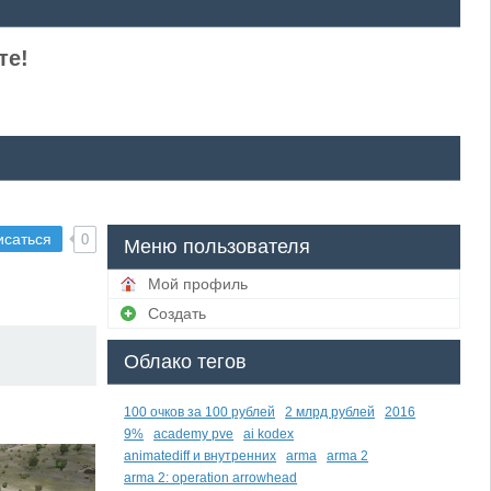
те!
исаться
0
Меню пользователя
Мой профиль
Создать
Облако тегов
100 очков за 100 рублей
2 млрд рублей
2016
9%
academy pve
ai kodex
animatediff и внутренних
arma
arma 2
arma 2: operation arrowhead