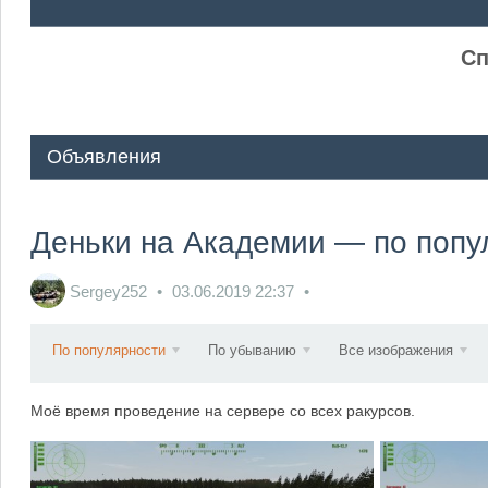
ᅠ ᅠ
Сп
Объявления
Деньки на Академии — по попу
Sergey252
03.06.2019
22:37
По популярности
По убыванию
Все изображения
Моё время проведение на сервере со всех ракурсов.