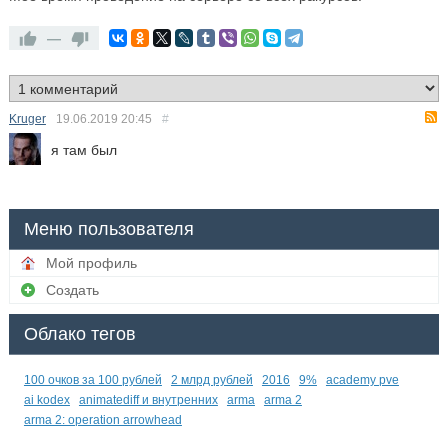
—
Kruger
19.06.2019
20:45
#
я там был
Меню пользователя
Мой профиль
Создать
Облако тегов
100 очков за 100 рублей
2 млрд рублей
2016
9%
academy pve
ai kodex
animatediff и внутренних
arma
arma 2
arma 2: operation arrowhead