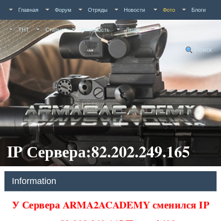
Главная
Форум
Отряды
Новости
Фото
Блоги
ТНТ
Статьи
Активность
Люди
Поиск
IP Сервера:82.202.249.165
Information
У Сервера ARMA2ACADEMY сменился IP