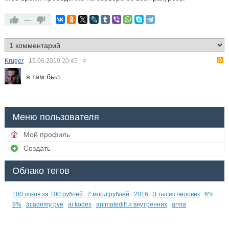
—
Kruger
19.06.2019
20:45
#
я там был
Меню пользователя
Мой профиль
Создать
Облако тегов
100 очков за 100 рублей
2 млрд рублей
2016
3 тысяч человек
6%
9%
academy pve
ai kodex
animatediff и внутренних
arma