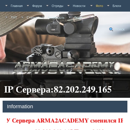
Главная
Форум
Отряды
Новости
Фото
Блоги
ТНТ
Статьи
Активность
Люди
Поиск
IP Сервера:82.202.249.165
Information
У Сервера ARMA2ACADEMY сменился IP