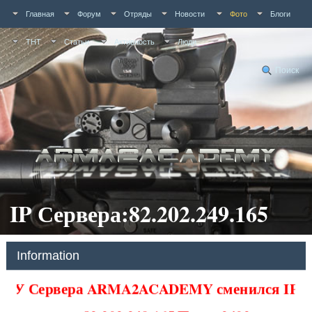
Главная
Форум
Отряды
Новости
Фото
Блоги
ТНТ
Статьи
Активность
Люди
Поиск
IP Сервера:82.202.249.165
Information
У Сервера ARMA2ACADEMY сменился IP