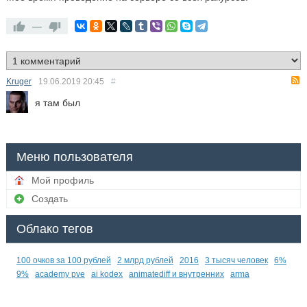
—
Kruger
19.06.2019
20:45
#
я там был
Меню пользователя
Мой профиль
Создать
Облако тегов
100 очков за 100 рублей
2 млрд рублей
2016
3 тысяч человек
6%
9%
academy pve
ai kodex
animatediff и внутренних
arma